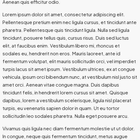
Aenean quis efficitur odio.
Lorem ipsum dolor sit amet, consectetur adipiscing elit.
Pellentesque pretium enim nec ligula cursus, et tincidunt ante
pharetra. Pellentesque quis tincidunt ligula. Nulla sed ligula
tincidunt, posuere tellus quis, cursus risus. Duis sed luctus
elit, at faucibus enim. Vestibulum libero mi, rhoncus et
sodales eu, hendrerit non eros. Mauris laoreet, ante id
fermentum volutpat, elit mauris sollicitudin orci, vel imperdiet
turpis lacus sit amet ipsum. Vestibulum ultrices, ex at congue
vehicula, ipsum orci bibendum nunc, at vestibulum nisl justo sit
amet orci. Aenean vitae congue magna. Duis dapibus
tincidunt felis, in hendrerit lorem cursus sit amet. Quisque
dapibus, lorem a vestibulum scelerisque, ligula nisl placerat
turpis, eu venenatis sapien dolor in quam. Ut eu tortor
sollicitudin leo sodales pharetra. Nulla eget posuere arcu.
Vivamus quis ligula nec diam fermentum molestie ut ut dolor.
In congue, neque quis fermentum tincidunt, metus augue