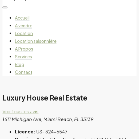
Accueil
A vendre
Location
Location saisonnière
A Propos
Services
Blog
Contact
Luxury House Real Estate
Voir tous les avis
1611 Michigan Ave, Miami Beach, FL 33139
Licence:
US- 324-6547