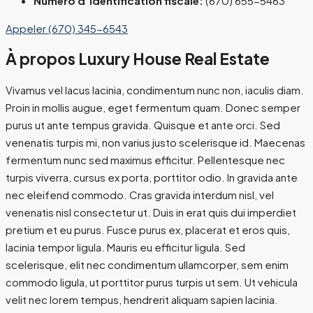
Numéro d'identification fiscale:
(670) 655-5463
Appeler
(670) 345-6543
À propos Luxury House Real Estate
Vivamus vel lacus lacinia, condimentum nunc non, iaculis diam.
Proin in mollis augue, eget fermentum quam. Donec semper
purus ut ante tempus gravida. Quisque et ante orci. Sed
venenatis turpis mi, non varius justo scelerisque id. Maecenas
fermentum nunc sed maximus efficitur. Pellentesque nec
turpis viverra, cursus ex porta, porttitor odio. In gravida ante
nec eleifend commodo. Cras gravida interdum nisl, vel
venenatis nisl consectetur ut. Duis in erat quis dui imperdiet
pretium et eu purus. Fusce purus ex, placerat et eros quis,
lacinia tempor ligula. Mauris eu efficitur ligula. Sed
scelerisque, elit nec condimentum ullamcorper, sem enim
commodo ligula, ut porttitor purus turpis ut sem. Ut vehicula
velit nec lorem tempus, hendrerit aliquam sapien lacinia.