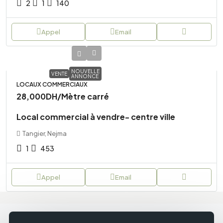
2
1
140
Appel
Email
NOUVELLE
VENTE
ANNONCE
LOCAUX COMMERCIAUX
28,000DH
/Mètre carré
Local commercial à vendre- centre ville
Tangier, Nejma
1
453
Appel
Email