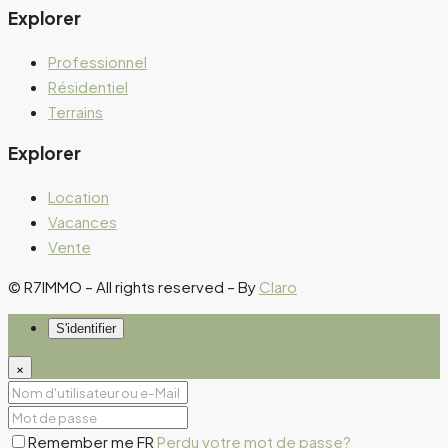
Explorer
Professionnel
Résidentiel
Terrains
Explorer
Location
Vacances
Vente
© R7IMMO – All rights reserved – By
Claro
S'identifier
×
Remember me FR
Perdu votre mot de passe?