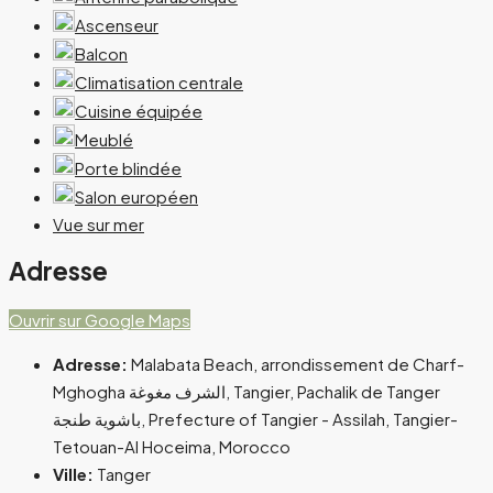
Ascenseur
Balcon
Climatisation centrale
Cuisine équipée
Meublé
Porte blindée
Salon européen
Vue sur mer
Adresse
Ouvrir sur Google Maps
Adresse:
Malabata Beach, arrondissement de Charf-
Mghogha الشرف مغوغة, Tangier, Pachalik de Tanger
باشوية طنجة, Prefecture of Tangier - Assilah, Tangier-
Tetouan-Al Hoceima, Morocco
Ville:
Tanger