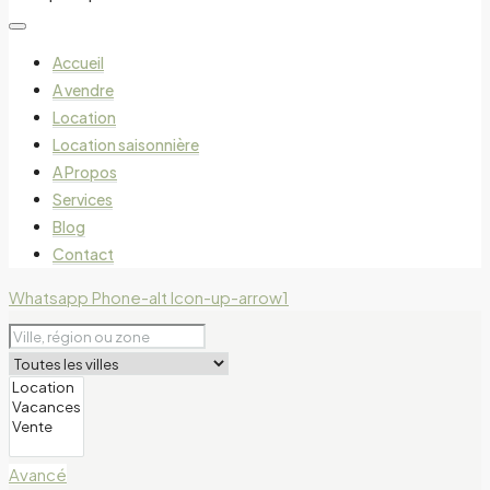
Accueil
A vendre
Location
Location saisonnière
A Propos
Services
Blog
Contact
Whatsapp
Phone-alt
Icon-up-arrow1
Avancé