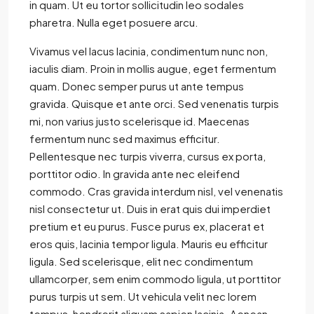
in quam. Ut eu tortor sollicitudin leo sodales
pharetra. Nulla eget posuere arcu.
Vivamus vel lacus lacinia, condimentum nunc non,
iaculis diam. Proin in mollis augue, eget fermentum
quam. Donec semper purus ut ante tempus
gravida. Quisque et ante orci. Sed venenatis turpis
mi, non varius justo scelerisque id. Maecenas
fermentum nunc sed maximus efficitur.
Pellentesque nec turpis viverra, cursus ex porta,
porttitor odio. In gravida ante nec eleifend
commodo. Cras gravida interdum nisl, vel venenatis
nisl consectetur ut. Duis in erat quis dui imperdiet
pretium et eu purus. Fusce purus ex, placerat et
eros quis, lacinia tempor ligula. Mauris eu efficitur
ligula. Sed scelerisque, elit nec condimentum
ullamcorper, sem enim commodo ligula, ut porttitor
purus turpis ut sem. Ut vehicula velit nec lorem
tempus, hendrerit aliquam sapien lacinia. Aenean