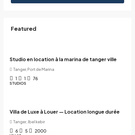
Featured
18,000DH
/Mois
Studio en location à la marina de tanger ville
Tanger, Port de Marina
1
1
76
STUDIOS
85,000DH
/mois
Villa de Luxe à Louer — Location longue durée
Tanger, Jbel kebir
6
5
2000