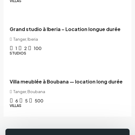
VILLAS
11,000DH
/Mois
Grand studio à Iberia – Location longue durée
Tanger, Iberia
1
2
100
STUDIOS
45,000DH
Villa meublée à Boubana — location long durée
Tanger, Boubana
6
5
500
VILLAS