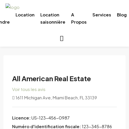
Location
Location
A
Services
Blog
ndre
saisonnière
Propos
All American Real Estate
Voir tous les avis
1611 Michigan Ave, Miami Beach, FL 33139
Licence:
US-123-456-0987
Numéro d'identification fiscale:
123-345-8786